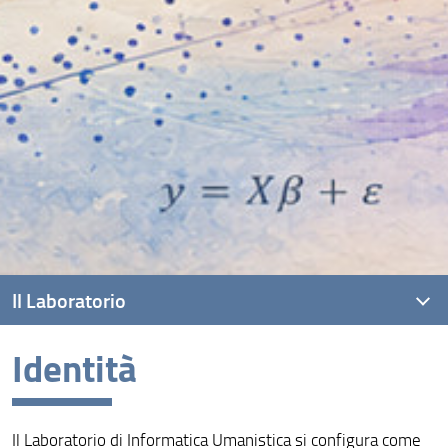
Il Laboratorio
Identità
Identità
Organizzazione
Il Laboratorio di Informatica Umanistica si configura come
Persone