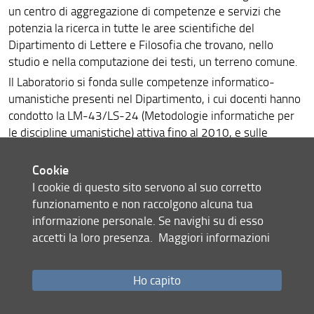
un centro di aggregazione di competenze e servizi che
Policy
potenzia la ricerca in tutte le aree scientifiche del
Dipartimento di Lettere e Filosofia che trovano, nello
Strumentazione
studio e nella computazione dei testi, un terreno comune.
Il Laboratorio si fonda sulle competenze informatico-
umanistiche presenti nel Dipartimento, i cui docenti hanno
condotto la LM-43/LS-24 (Metodologie informatiche per
le discipline umanistiche) attiva fino al 2010, e sulle
ricerche e i progetti di informatica umanistica sviluppati da
LABLITA, dal Centro Studi Aldo Palazzeschi, e da docenti
Cookie
coinvolti in progetti PRIN e FIRB, oltre che in collaborazioni
I cookie di questo sito servono al suo corretto
con l'Accademia della Crusca.
funzionamento e non raccolgono alcuna tua
informazione personale. Se navighi su di esso
accetti la loro presenza.
Maggiori informazioni
Condividi
ultimo aggiornamento
Ho capito
09.12.2022